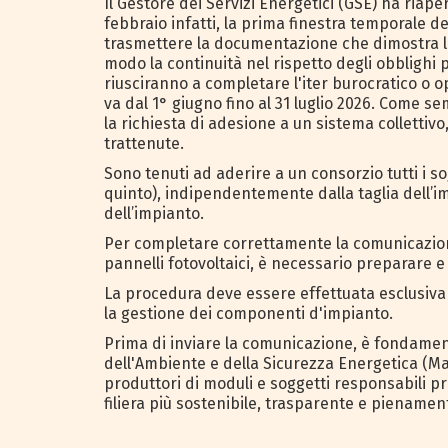
Il Gestore dei Servizi Energetici (GSE) ha riaper
febbraio infatti, la prima finestra temporale d
trasmettere la documentazione che dimostra l'a
modo la continuità nel rispetto degli obblighi 
riusciranno a completare l'iter burocratico o 
va dal 1° giugno fino al 31 luglio 2026. Come s
la richiesta di adesione a un sistema collettiv
trattenute.
Sono tenuti ad aderire a un consorzio tutti i so
quinto), indipendentemente dalla taglia dell’i
dell’impianto.
Per completare correttamente la comunicazione 
pannelli fotovoltaici, è necessario preparare e
La procedura deve essere effettuata esclusivam
la gestione dei componenti d'impianto.
Prima di inviare la comunicazione, è fondamenta
dell'Ambiente e della Sicurezza Energetica (Mas
produttori di moduli e soggetti responsabili p
filiera più sostenibile, trasparente e piename