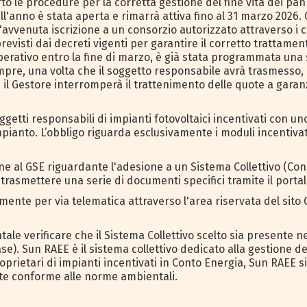
to le procedure per la corretta gestione del fine vita dei panne
ell'anno è stata aperta e rimarrà attiva fino al 31 marzo 2026.
vvenuta iscrizione a un consorzio autorizzato attraverso i c
previsti dai decreti vigenti per garantire il corretto trattam
operativo entro la fine di marzo, è già stata programmata una 
empre, una volta che il soggetto responsabile avrà trasmesso,
o, il Gestore interromperà il trattenimento delle quote a garan
ggetti responsabili di impianti fotovoltaici incentivati con u
mpianto. L’obbligo riguarda esclusivamente i moduli incentiva
al GSE riguardante l'adesione a un Sistema Collettivo (Consor
 trasmettere una serie di documenti specifici tramite il portal
ente per via telematica attraverso l'area riservata del sito 
le verificare che il Sistema Collettivo scelto sia presente ne
e). Sun RAEE è il sistema collettivo dedicato alla gestione d
roprietari di impianti incentivati in Conto Energia, Sun RAEE
nte conforme alle norme ambientali.