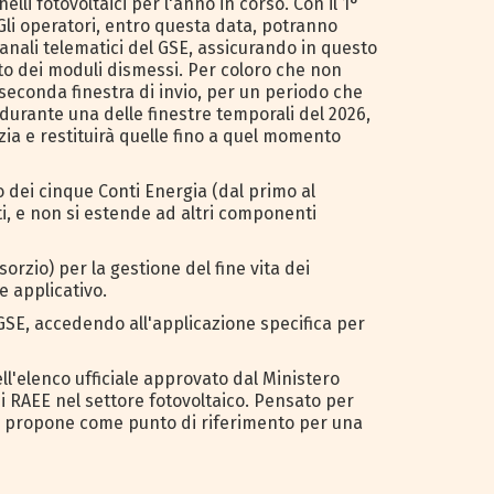
lli fotovoltaici per l'anno in corso. Con il 1°
 Gli operatori, entro questa data, potranno
anali telematici del GSE, assicurando in questo
ento dei moduli dismessi. Per coloro che non
seconda finestra di invio, per un periodo che
 durante una delle finestre temporali del 2026,
zia e restituirà quelle fino a quel momento
no dei cinque Conti Energia (dal primo al
ti, e non si estende ad altri componenti
zio) per la gestione del fine vita dei
e applicativo.
GSE, accedendo all'applicazione specifica per
ll'elenco ufficiale approvato dal Ministero
ei RAEE nel settore fotovoltaico. Pensato per
 si propone come punto di riferimento per una